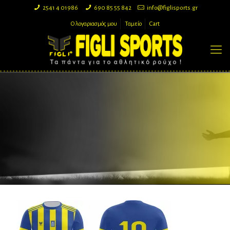
2541 4 01986
690 85 55 842
info@figlisports.gr
Ο λογαριασμός μου
Ταμείο
Cart