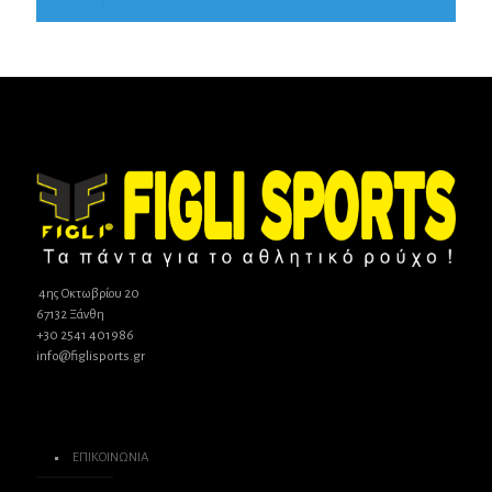
4ης Οκτωβρίου 20
67132 Ξάνθη
+30 2541 401986
info@figlisports.gr
ΕΠΙΚΟΙΝΩΝΙΑ