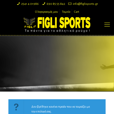
2541 4 01986
690 85 55 842
info@figlisports.gr
Ο λογαριασμός μου
Ταμείο
Cart
Δεν βρέθηκε κανένα προϊόν που να ταιριάζει με
την επιλογή σας.