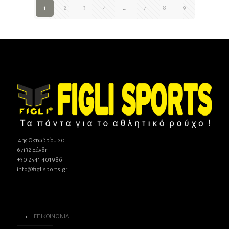
1
2
3
4
…
7
8
9
4ης Οκτωβρίου 20
67132 Ξάνθη
+30 2541 401986
info@figlisports.gr
ΕΠΙΚΟΙΝΩΝΙΑ