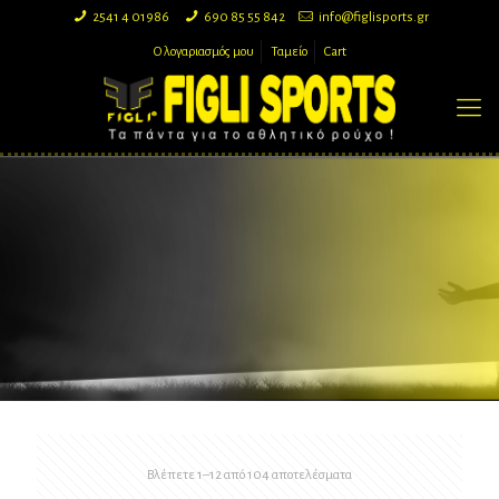
2541 4 01986
690 85 55 842
info@figlisports.gr
Ο λογαριασμός μου
Ταμείο
Cart
Sorted
Βλέπετε 1–12 από 104 αποτελέσματα
by