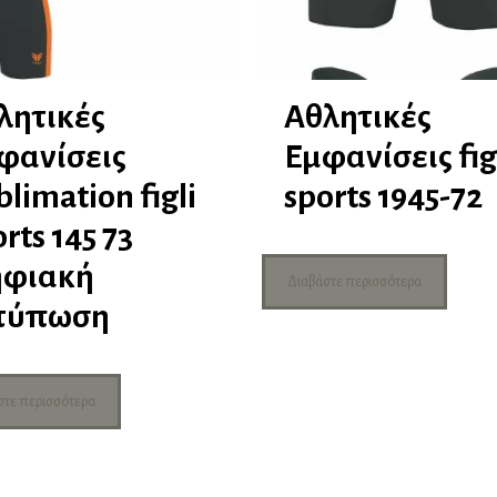
λητικές
Αθλητικές
φανίσεις
Εμφανίσεις fig
limation figli
sports 1945-72
rts 145 73
φιακή
Διαβάστε περισσότερα
τύπωση
στε περισσότερα