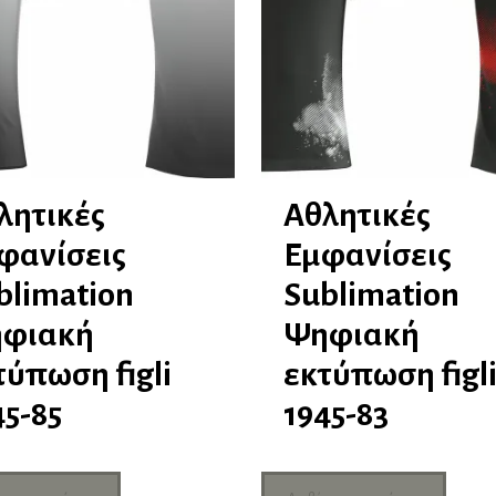
λητικές
Αθλητικές
φανίσεις
Εμφανίσεις
blimation
Sublimation
φιακή
Ψηφιακή
τύπωση figli
εκτύπωση figl
45-85
1945-83