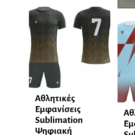
Διαβά
πολλαπλές
παραλλαγές.
Οι
επιλογές
μπορούν
να
επιλεγούν
στη
σελίδα
του
προϊόντος
Αθλητικές
Εμφανίσεις
Αθ
Sublimation
Εμ
Ψηφιακή
Su