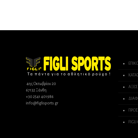
ΕΠΙΚ
ΚΑΤ
4ης Οκτωβρίου 20
ΑΞΕΣ
67132 Ξάνθη
+30 2541 401986
ΔΙΑΦ
info@figlisports.gr
ΠΡΟΣ
FIGLI