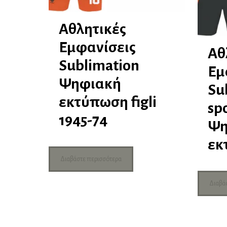
Αθλητικές
Εμφανίσεις
Αθ
Sublimation
Εμ
Ψηφιακή
Sub
εκτύπωση figli
spo
1945-74
Ψη
εκ
Διαβάστε περισσότερα
Διαβά