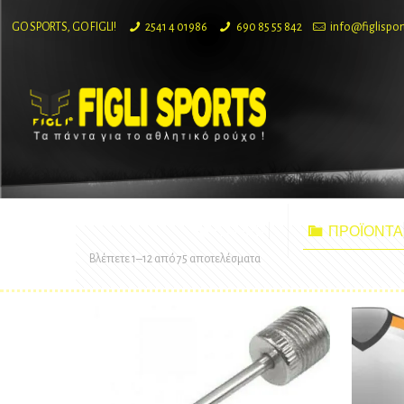
GO SPORTS, GO FIGLI!
2541 4 01986
690 85 55 842
info@figlispor
ΕΤΑΙΡΙΑ
ΠΡΟΪΟΝΤΑ
Sorted
Βλέπετε 1–12 από 75 αποτελέσματα
by
latest