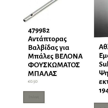
479982
Αντάπτορας
Αθ
Βαλβίδας για
Εμ
Μπάλες ΒΕΛΟΝΑ
Su
ΦΟΥΣΚΩΜΑΤΟΣ
Ψη
ΜΠΑΛΑΣ
εκ
€
0.50
19
Αυτό
το
Επιλογή
προϊόν
έχει