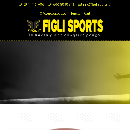
2541 4 01986
690 85 55 842
info@figlisports.gr
Ο λογαριασμός μου
Ταμείο
Cart