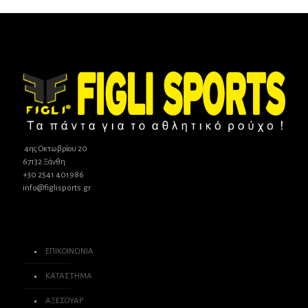
4ης Οκτωβρίου 20
67132 Ξάνθη
+30 2541 401986
info@figlisports.gr
ΕΠΙΚΟΙΝΩΝΙΑ
ΚΑΤΑΣΤΗΜΑ
ΑΞΕΣΟΥΑΡ