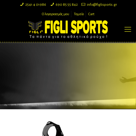
2541 4 01986
690 85 55 842
info@figlisports.gr
Ο λογαριασμός μου
Ταμείο
Cart