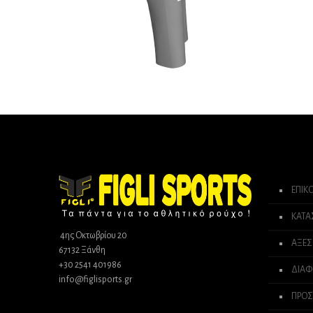
ΕΠΙΚ
ΚΑΤ
4ης Οκτωβρίου 20
ΑΞΕΣ
67132 Ξάνθη
+30 2541 401986
ΔΙΑΦ
info@figlisports.gr
ΠΡΟΣ