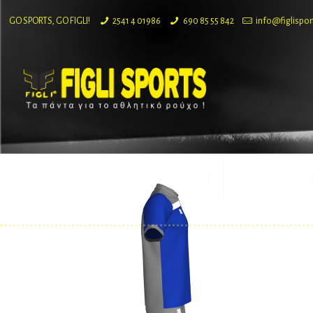
GO SPORTS, GO FIGLI!
2541 4 01986
690 85 55 842
info@figlispor
ΕΤΑΙΡΙΑ
ΠΡΟΪΟΝΤΑ