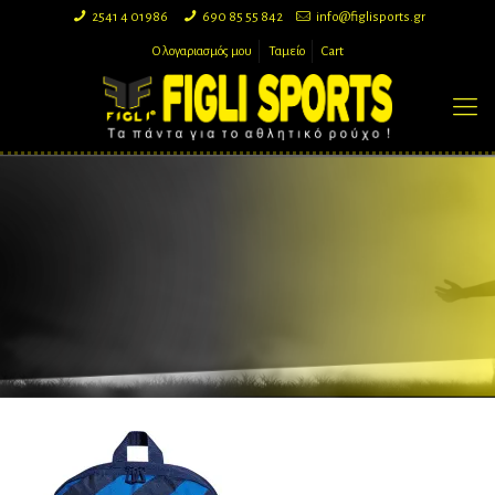
2541 4 01986
690 85 55 842
info@figlisports.gr
Ο λογαριασμός μου
Ταμείο
Cart