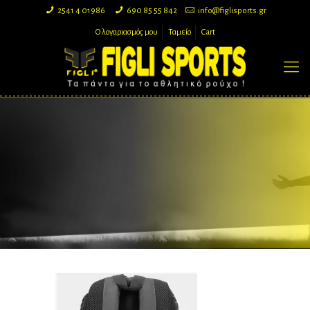
2541 4 01986
690 85 55 842
info@figlisports.gr
Ο λογαριασμός μου
Ταμείο
Cart