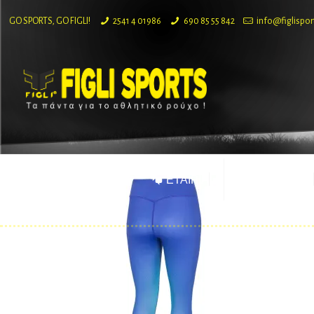
GO SPORTS, GO FIGLI!
2541 4 01986
690 85 55 842
info@figlispor
ΕΤΑΙΡΙΑ
ΠΡΟΪΟΝΤΑ