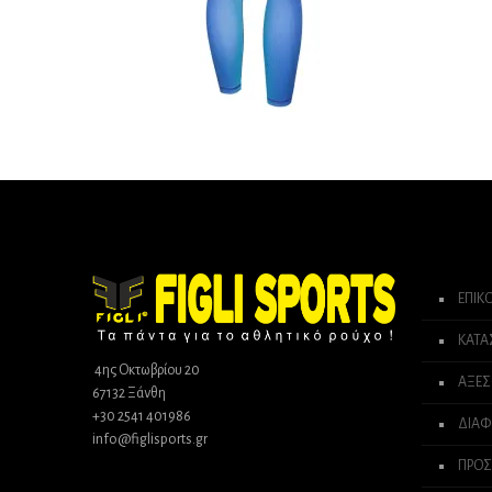
ΕΠΙΚ
ΚΑΤ
4ης Οκτωβρίου 20
ΑΞΕΣ
67132 Ξάνθη
+30 2541 401986
ΔΙΑΦ
info@figlisports.gr
ΠΡΟΣ