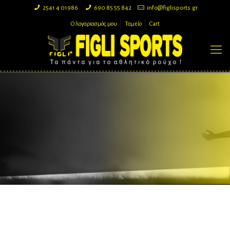
2541 4 01986
690 85 55 842
info@figlisports.gr
Ο λογαριασμός μου
Ταμείο
Cart