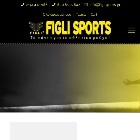
2541 4 01986
690 85 55 842
info@figlisports.gr
Ο λογαριασμός μου
Ταμείο
Cart