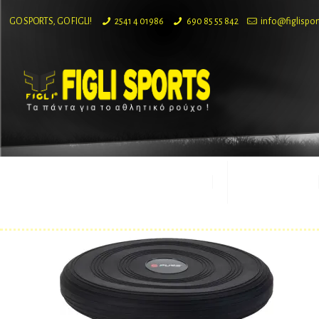
GO SPORTS, GO FIGLI!
2541 4 01986
690 85 55 842
info@figlispor
ΕΤΑΙΡΙΑ
ΠΡΟΪΟΝΤΑ