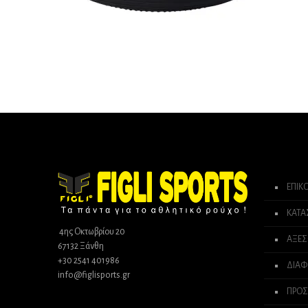
ΕΠΙΚ
ΚΑΤ
4ης Οκτωβρίου 20
ΑΞΕΣ
67132 Ξάνθη
+30 2541 401986
ΔΙΑΦ
info@figlisports.gr
ΠΡΟΣ