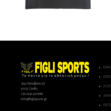
ΕΠΙΚ
ΚΑΤ
4ης Οκτωβρίου 20
ΑΞΕΣ
67132 Ξάνθη
+30 2541 401986
ΔΙΑΦ
info@figlisports.gr
ΠΡΟΣ