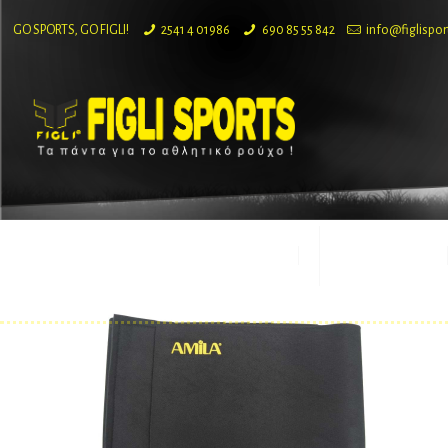
GO SPORTS, GO FIGLI!
2541 4 01986
690 85 55 842
info@figlispor
ΕΤΑΙΡΙΑ
ΠΡΟΪΟΝΤΑ