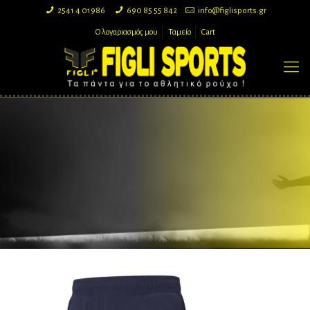
2541 4 01986
690 85 55 842
info@figlisports.gr
Ο λογαριασμός μου
Ταμείο
Cart