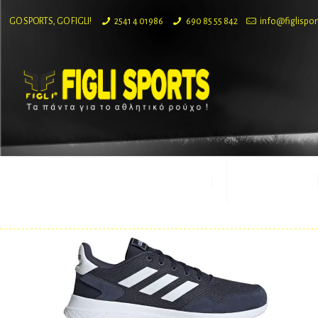
GO SPORTS, GO FIGLI!
2541 4 01986
690 85 55 842
info@figlispor
ΕΤΑΙΡΙΑ
ΠΡΟΪΟΝΤΑ