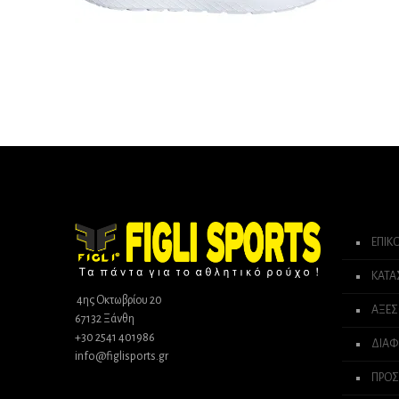
ΕΠΙΚ
ΚΑΤ
4ης Οκτωβρίου 20
ΑΞΕΣ
67132 Ξάνθη
+30 2541 401986
ΔΙΑΦ
info@figlisports.gr
ΠΡΟΣ