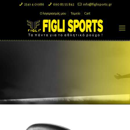
2541 4 01986
690 85 55 842
info@figlisports.gr
Ο λογαριασμός μου
Ταμείο
Cart