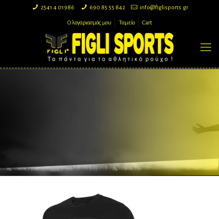
2541 4 01986
690 85 55 842
info@figlisports.gr
Ο λογαριασμός μου
Ταμείο
Cart