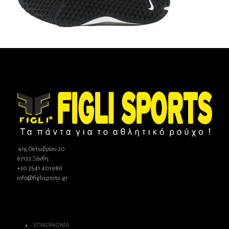
4ης Οκτωβρίου 20
67132 Ξάνθη
+30 2541 401986
info@figlisports.gr
ΕΠΙΚΟΙΝΩΝΙΑ