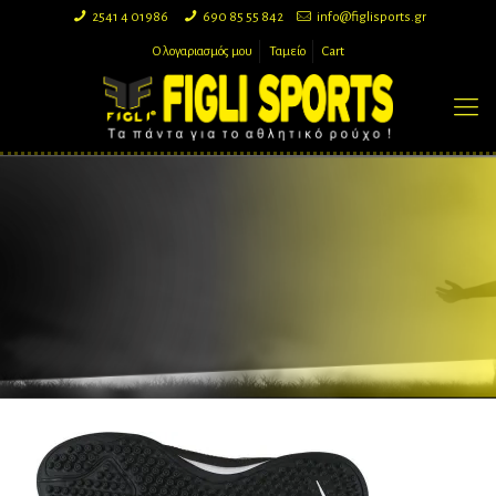
2541 4 01986
690 85 55 842
info@figlisports.gr
Ο λογαριασμός μου
Ταμείο
Cart