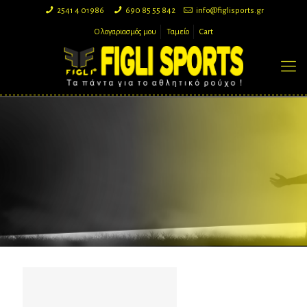
2541 4 01986
690 85 55 842
info@figlisports.gr
Ο λογαριασμός μου
Ταμείο
Cart