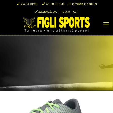
2541 4 01986
690 85 55 842
info@figlisports.gr
Ο λογαριασμός μου
Ταμείο
Cart