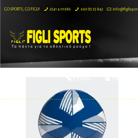
GO SPORTS, GO FIGLI!
2541 4 01986
690 85 55 842
info@figlispor
ΕΤΑΙΡΙΑ
ΠΡΟΪΟΝΤΑ