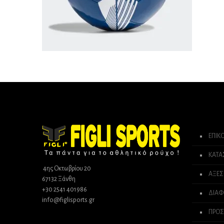
ΕΠΙΚ
ΚΑΤ
4ης Οκτωβρίου 20
ΑΞΕΣ
67132 Ξάνθη
+30 2541 401986
ΔΙΑΦ
info@figlisports.gr
ΠΡΟΣ