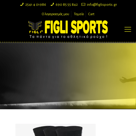
2541 4 01986
690 85 55 842
info@figlisports.gr
Ο λογαριασμός μου
Ταμείο
Cart