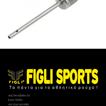
4ης Οκτωβρίου 20
67132 Ξάνθη
+30 2541 401986