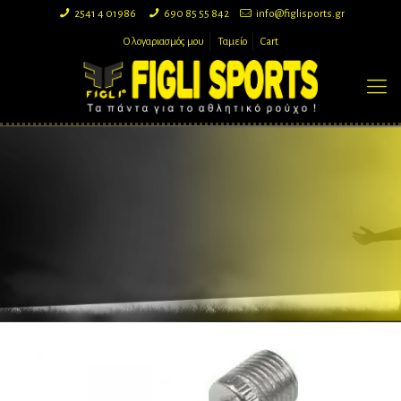
2541 4 01986
690 85 55 842
info@figlisports.gr
Ο λογαριασμός μου
Ταμείο
Cart