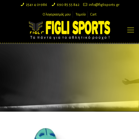
2541 4 01986
690 85 55 842
info@figlisports.gr
Ο λογαριασμός μου
Ταμείο
Cart