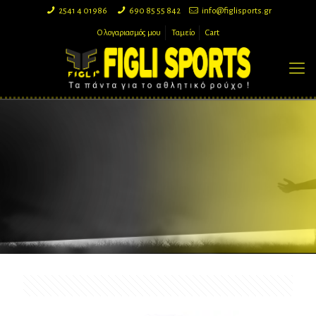
2541 4 01986
690 85 55 842
info@figlisports.gr
Ο λογαριασμός μου
Ταμείο
Cart