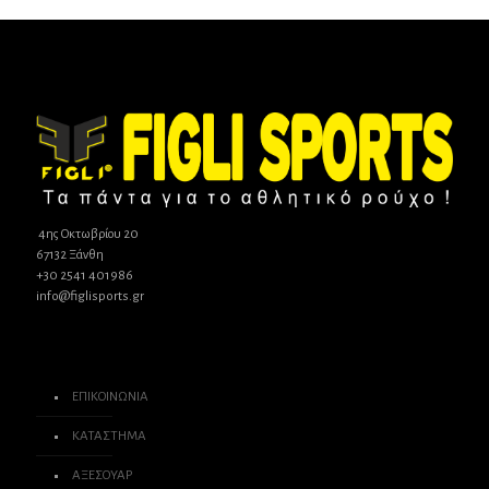
4ης Οκτωβρίου 20
67132 Ξάνθη
+30 2541 401986
info@figlisports.gr
ΕΠΙΚΟΙΝΩΝΙΑ
ΚΑΤΑΣΤΗΜΑ
ΑΞΕΣΟΥΑΡ