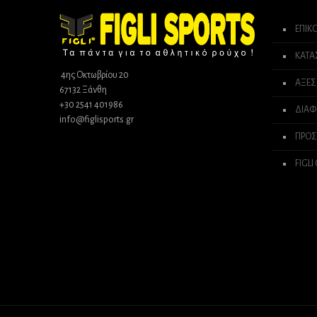
ΕΠΙΚ
ΚΑΤ
4ης Οκτωβρίου 20
ΑΞΕΣ
67132 Ξάνθη
+30 2541 401986
ΔΙΑΦ
info@figlisports.gr
ΠΡΟΣ
FIGLI