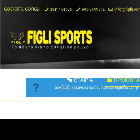
GO SPORTS, GO FIGLI!
2541 4 01986
690 85 55 842
info@figlispor
ΕΤΑΙΡΙΑ
ΠΡΟΪΟΝΤΑ
Δεν βρέθηκε κανένα προϊόν που να ταιριάζει με την