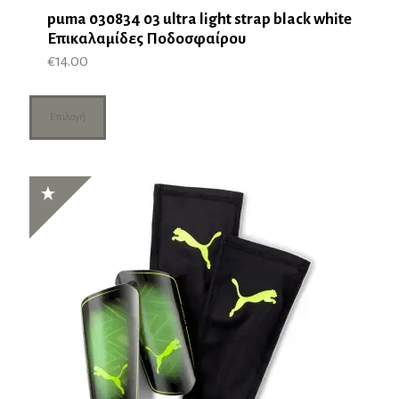
puma 030834 03 ultra light strap black white
Επικαλαμίδες Ποδοσφαίρου
€
14.00
Αυτό
το
Επιλογή
προϊόν
έχει
πολλαπλές
παραλλαγές.
Οι
επιλογές
μπορούν
να
επιλεγούν
στη
σελίδα
του
προϊόντος