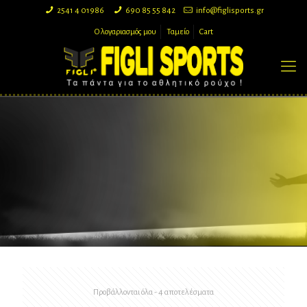
2541 4 01986
690 85 55 842
info@figlisports.gr
Ο λογαριασμός μου
Ταμείο
Cart
Sorted
Προβάλλονται όλα - 4 αποτελέσματα
by