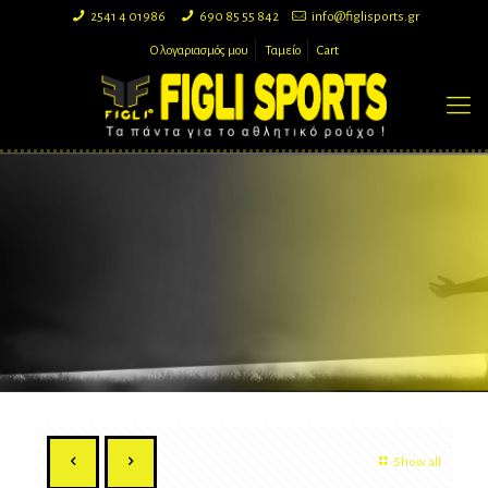
2541 4 01986
690 85 55 842
info@figlisports.gr
Ο λογαριασμός μου
Ταμείο
Cart
Show all