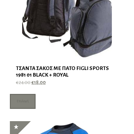
επιλεγούν
στη
σελίδα
του
προϊόντος
ΤΣΑΝΤΑ ΣΑΚΟΣ ΜΕ ΠΑΤΟ FIGLI SPORTS
1981 01 BLACK + ROYAL
Original
Η
€
24.00
€
18.00
price
τρέχουσα
Αυτό
was:
τιμή
το
€24.00.
είναι:
Επιλογή
προϊόν
€18.00.
έχει
πολλαπλές
παραλλαγές.
Οι
επιλογές