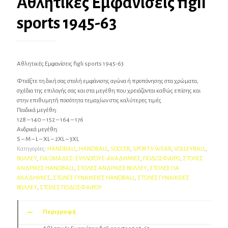
Αθλητικές Εμφανίσεις figli
sports 1945-63
Αθλητικές Εμφανίσεις figli sports 1945-63
Φτιάξτε τη δική σας στολή εμφάνισης αγώνα ή προπόνησης στα χρώματα,
σχέδια της επιλογής σας και στα μεγέθη που χρειάζονται καθώς επίσης και
στην επιθυμητή ποσότητα τεμαχίων στις καλύτερες τιμές.
Παιδικά μεγέθη:
128 – 140 – 152 – 164 – 176
Ανδρικά μεγέθη:
S – M – L – XL – 2XL – 3XL
Κατηγορίες:
HANDBALL
,
HANDBALL
,
SOCCER
,
SPORTS WEAR
,
VOLLEYBALL
,
ΒΟΛΛΕΥ
,
ΓΙΑ ΟΜΑΔΕΣ-ΣΥΛΛΟΓΟΥΣ-AΚΑΔΗΜΙΕΣ
,
ΠΟΔΟΣΦΑΙΡΟ
,
ΣΤΟΛΕΣ
ΑΝΔΡΙΚΕΣ HANDBALL
,
ΣΤΟΛΕΣ ΑΝΔΡΙΚΕΣ ΒΟΛΛΕΥ
,
ΣΤΟΛΕΣ ΓΙΑ
ΑΚΑΔΗΜΙΕΣ
,
ΣΤΟΛΕΣ ΓΥΝΑΙΚΕΙΕΣ HANDBALL
,
ΣΤΟΛΕΣ ΓΥΝΑΙΚΕΙΕΣ
ΒΟΛΛΕΥ
,
ΣΤΟΛΕΣ ΠΟΔΟΣΦΑΙΡΟΥ
Περιγραφή