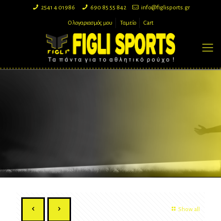
2541 4 01986
690 85 55 842
info@figlisports.gr
Ο λογαριασμός μου
Ταμείο
Cart
Show all