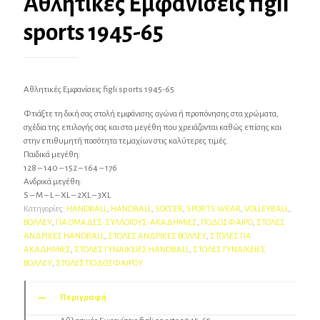
Αθλητικές Εμφανίσεις figli
sports 1945-65
Αθλητικές Εμφανίσεις figli sports 1945-65
Φτιάξτε τη δική σας στολή εμφάνισης αγώνα ή προπόνησης στα χρώματα,
σχέδια της επιλογής σας και στα μεγέθη που χρειάζονται καθώς επίσης και
στην επιθυμητή ποσότητα τεμαχίων στις καλύτερες τιμές.
Παιδικά μεγέθη:
128 – 140 – 152 – 164 – 176
Ανδρικά μεγέθη:
S – M – L – XL – 2XL – 3XL
Κατηγορίες:
HANDBALL
,
HANDBALL
,
SOCCER
,
SPORTS WEAR
,
VOLLEYBALL
,
ΒΟΛΛΕΥ
,
ΓΙΑ ΟΜΑΔΕΣ-ΣΥΛΛΟΓΟΥΣ-AΚΑΔΗΜΙΕΣ
,
ΠΟΔΟΣΦΑΙΡΟ
,
ΣΤΟΛΕΣ
ΑΝΔΡΙΚΕΣ HANDBALL
,
ΣΤΟΛΕΣ ΑΝΔΡΙΚΕΣ ΒΟΛΛΕΥ
,
ΣΤΟΛΕΣ ΓΙΑ
ΑΚΑΔΗΜΙΕΣ
,
ΣΤΟΛΕΣ ΓΥΝΑΙΚΕΙΕΣ HANDBALL
,
ΣΤΟΛΕΣ ΓΥΝΑΙΚΕΙΕΣ
ΒΟΛΛΕΥ
,
ΣΤΟΛΕΣ ΠΟΔΟΣΦΑΙΡΟΥ
Περιγραφή