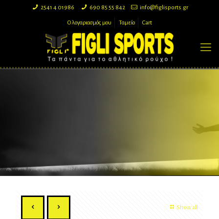
2541 4 01986
690 85 55 842
info@figlisports.gr
Ο λογαριασμός μου
Ταμείο
Cart
Show all