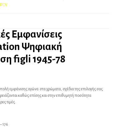
ΙΡΟΥ
ές Εμφανίσεις
ation Ψηφιακή
η figli 1945-78
 στολή εμφάνισης αγώνα στα χρώματα, σχέδια της επιλογής σας
χρειάζονται καθώς επίσης και στην επιθυμητή ποσότητα
ρες τιμές.
 – 176