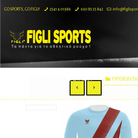
GO SPORTS, GO FIGLI!
2541 4 01986
690 85 55 842
info@figlispor
ΕΤΑΙΡΙΑ
ΠΡΟΪΟΝΤΑ