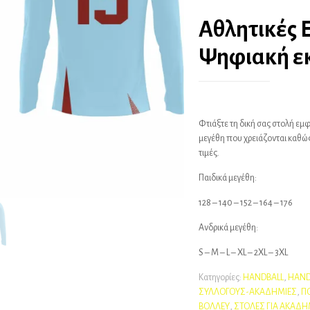
Αθλητικές 
Ψηφιακή εκ
Φτιάξτε τη δική σας στολή εμ
μεγέθη που χρειάζονται καθώς
τιμές.
Παιδικά μεγέθη:
128 – 140 – 152 – 164 – 176
Ανδρικά μεγέθη:
S – M – L – XL – 2XL – 3XL
Κατηγορίες:
HANDBALL
,
HAND
ΣΥΛΛΟΓΟΥΣ-AΚΑΔΗΜΙΕΣ
,
Π
ΒΟΛΛΕΥ
,
ΣΤΟΛΕΣ ΓΙΑ ΑΚΑΔΗ