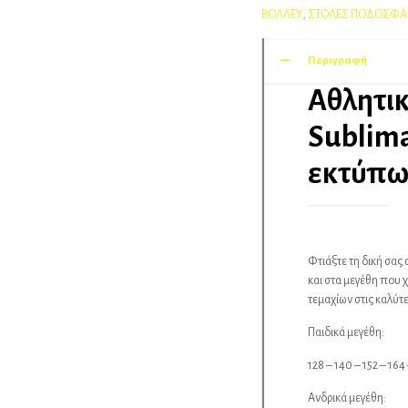
ΒΟΛΛΕΥ
,
ΣΤΟΛΕΣ ΠΟΔΟΣΦΑ
Περιγραφή
Αθλητικ
Sublim
εκτύπωσ
Φτιάξτε τη δική σας
και στα μεγέθη που 
τεμαχίων στις καλύτε
Παιδικά μεγέθη:
128 – 140 – 152 – 164
Ανδρικά μεγέθη: