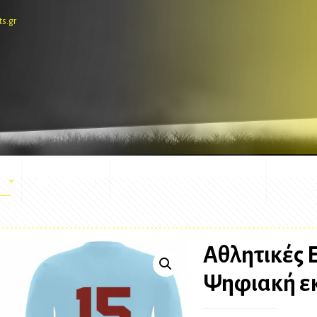
ts.gr
E-SHOP
ΕΜΦΑΝΙΣΕΙΣ ΑΓΩΝΩΝ
ΜΑΣΚ
Αθλητικές 
Ψηφιακή εκ