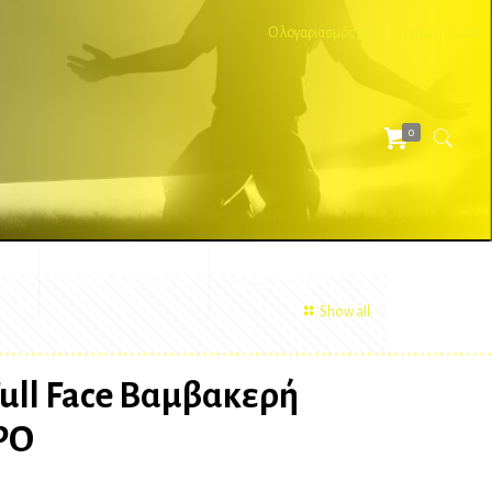
Ο λογαριασμός μου
Ταμείο
Cart
0
ΕΣ
ΔΙΑΦΗΜΙΣΤΙΚΑ
ΑΞΕΣΟΥΑΡ
Show all
ull Face Βαμβακερή
ΡΟ