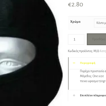
€
2.80
Χρώμα
Προσθήκη 
Κωδικός προϊόντος:
Μ/Δ
Κατη
Περιγραφή
Παρέχει προστασία 
Μέγεθος: One size
πενιε υφασμα 150gr
Επιπλέον πληροφο