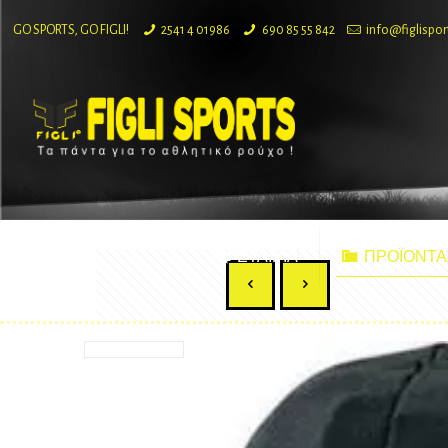
GO SPORTS, GO FIGLI!
2541 4 01986
690 85 55 842
info@figlispor
ΕΤΑΙΡΙΑ
ΠΡΟΪΟΝΤΑ