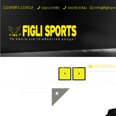
GO SPORTS, GO FIGLI!
2541 4 01986
690 85 55 842
info@figlispor
ΕΤΑΙΡΙΑ
ΠΡΟΪΟΝΤΑ