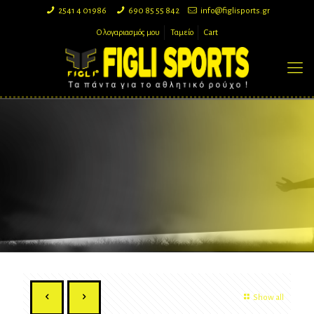
2541 4 01986
690 85 55 842
info@figlisports.gr
Ο λογαριασμός μου
Ταμείο
Cart
Show all