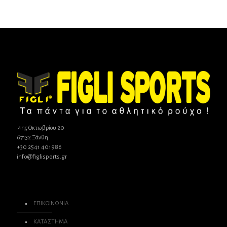
4ης Οκτωβρίου 20
67132 Ξάνθη
+30 2541 401986
info@figlisports.gr
ΕΠΙΚΟΙΝΩΝΙΑ
ΚΑΤΑΣΤΗΜΑ