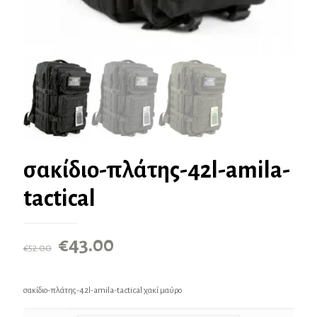
σακίδιο-πλάτης-42l-amila-
tactical
Original
Η
€
43.00
€
52.00
price
τρέχουσα
was:
τιμή
σακίδιο-πλάτης-42l-amila-tactical χακί μαύρο
€52.00.
είναι: