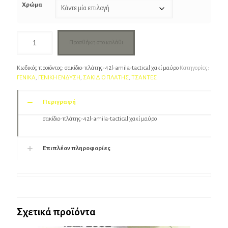
€43.00.
Χρώμα
Προσθήκη στο καλάθι
Κωδικός προϊόντος:
σακίδιο-πλάτης-42l-amila-tactical χακί μαύρο
Κατηγορίες:
ΓΕΝΙΚΑ
,
ΓΕΝΙΚΗ ΕΝΔΥΣΗ
,
ΣΑΚΙΔΙΟ ΠΛΑΤΗΣ
,
ΤΣΑΝΤΕΣ
Περιγραφή
σακίδιο-πλάτης-42l-amila-tactical χακί μαύρο
Επιπλέον πληροφορίες
Σχετικά προϊόντα