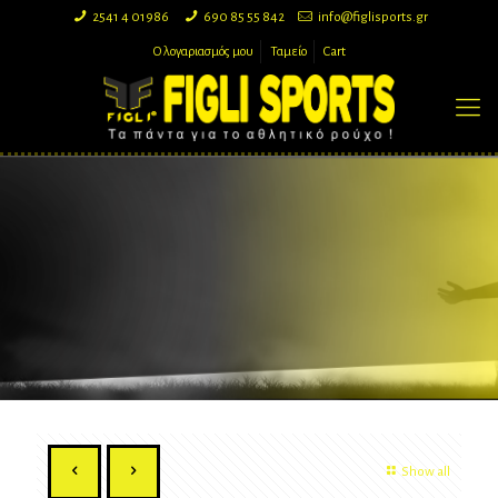
2541 4 01986
690 85 55 842
info@figlisports.gr
Ο λογαριασμός μου
Ταμείο
Cart
Show all