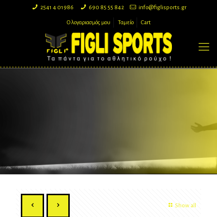
2541 4 01986
690 85 55 842
info@figlisports.gr
Ο λογαριασμός μου
Ταμείο
Cart
Show all