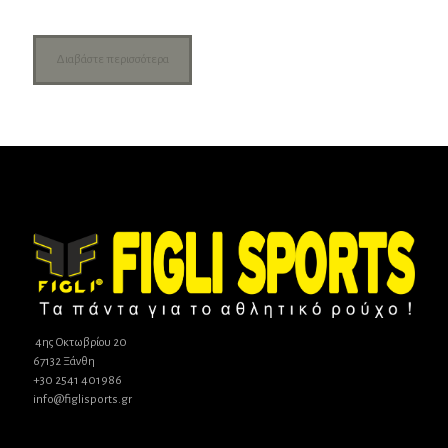
Διαβάστε περισσότερα
4ης Οκτωβρίου 20
67132 Ξάνθη
+30 2541 401986
info@figlisports.gr