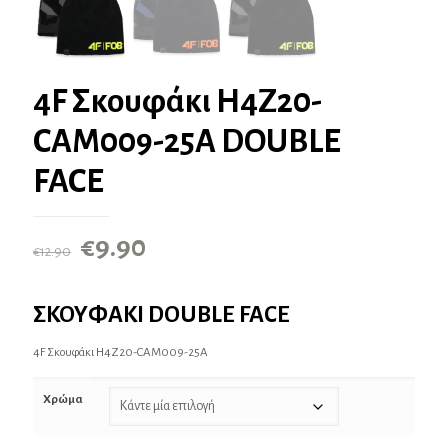
4F Σκουφάκι H4Z20-
CAM009-25A DOUBLE
FACE
Original
Η
€
9.90
€
12.90
price
τρέχουσα
was:
τιμή
ΣΚΟΥΦΑΚΙ DOUBLE FACE
€12.90.
είναι:
4F Σκουφάκι H4Z20-CAM009-25A
€9.90.
Χρώμα