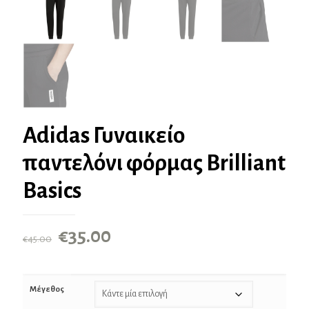
Adidas Γυναικείο
παντελόνι φόρμας Brilliant
Basics
Original
Η
€
35.00
€
45.00
price
τρέχουσα
was:
τιμή
Μέγεθος
€45.00.
είναι: