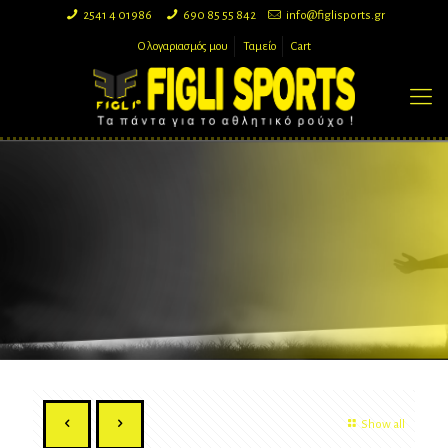
2541 4 01986
690 85 55 842
info@figlisports.gr
Ο λογαριασμός μου
Ταμείο
Cart
Show all