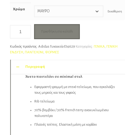
€35.00.
Χρώμα
Εκκαθάριση
Προσθήκη στο καλάθι
Κωδικός προϊόντος:
Adidas Γυναικείο EI4629
Κατηγορίες:
ΓΕΝΙΚΑ
,
ΓΕΝΙΚΗ
ΕΝΔΥΣΗ
,
ΠΑΝΤΕΛΟΝΙ
,
ΦΟΡΜΕΣ
Περιγραφή
Άνετο παντελόνι σε minimal στυλ
Εφαρμοστή γραμμή με στενό τελείωμα, που αγκαλιάζει
τους μηρούς και τους γοφούς
Rib τελείωμα
70% βαμβάκι / 30% French terry ανακυκλωμένου
πολυεστέρα
Πλαϊνές τσέπες. Ελαστική μέση με κορδόνι