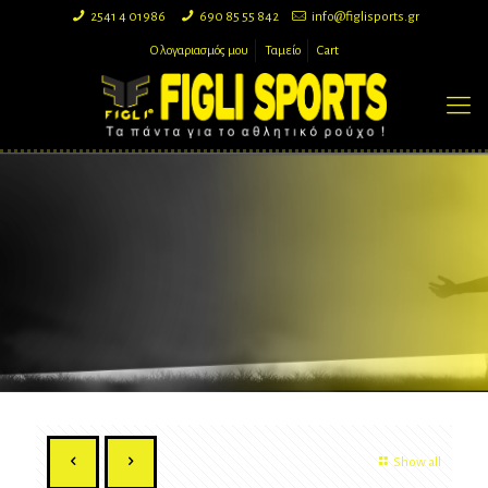
2541 4 01986
690 85 55 842
info@figlisports.gr
Ο λογαριασμός μου
Ταμείο
Cart
Show all