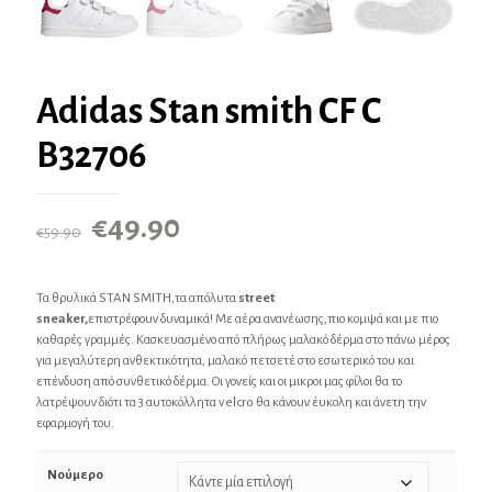
Adidas Stan smith CF C
B32706
Original
Η
€
49.90
€
59.90
price
τρέχουσα
was:
τιμή
Τα θρυλικά STAN SMITH,τα απόλυτα
street
€59.90.
είναι:
sneaker,
επιστρέφουν δυναμικά! Με αέρα ανανέωσης,πιο κομψά και με πιο
καθαρές γραμμές. Κασκευασμένο από πλήρως μαλακό δέρμα στο πάνω μέρος
€49.90.
για μεγαλύτερη ανθεκτικότητα, μαλακό πετσετέ στο εσωτερικό του και
επένδυση από συνθετικό δέρμα. Οι γονείς και οι μικροι μας φίλοι θα το
λατρέψουν διότι τα 3 αυτοκόλλητα velcro θα κάνουν έυκολη και άνετη την
εφαρμογή του.
Νούμερο