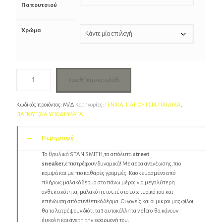
Παπουτσιού
Χρώμα
Προσθήκη στο καλάθι
Κωδικός προϊόντος:
Μ/Δ
Κατηγορίες:
ΓΕΝΙΚΑ
,
ΠΑΠΟΥΤΣΙΑ ΠΑΙΔΙΚΑ
,
ΠΑΠΟΥΤΣΙΑ ΥΠΟΔΗΜΑΤΑ
Περιγραφή
Τα θρυλικά STAN SMITH,τα απόλυτα
street
sneaker,
επιστρέφουν δυναμικά! Με αέρα ανανέωσης,πιο
κομψά και με πιο καθαρές γραμμές. Κασκευασμένο από
πλήρως μαλακό δέρμα στο πάνω μέρος για μεγαλύτερη
ανθεκτικότητα, μαλακό πετσετέ στο εσωτερικό του και
επένδυση από συνθετικό δέρμα. Οι γονείς και οι μικροι μας φίλοι
θα το λατρέψουν διότι τα 3 αυτοκόλλητα velcro θα κάνουν
έυκολη και άνετη την εφαρμογή του.