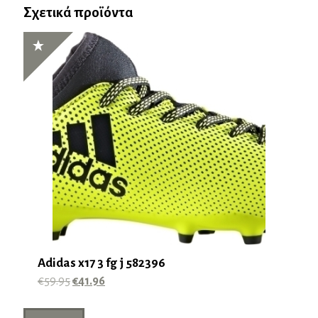
Σχετικά προϊόντα
Adidas x17 3 fg j 582396
Original
Η
€
59.95
€
41.96
price
τρέχουσα
Αυτό
was:
τιμή