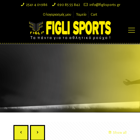
2541 4 01986
690 85 55 842
info@figlisports.gr
Ο λογαριασμός μου
Ταμείο
Cart
Show all