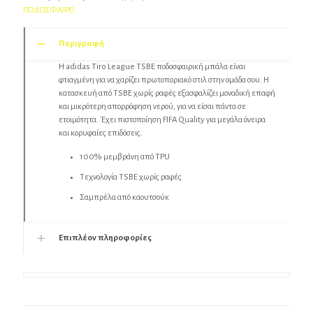
ΠΟΔΟΣΦΑΙΡΟ
Περιγραφή
Η adidas Tiro League TSBE ποδοσφαιρική μπάλα είναι
φτιαγμένη για να χαρίζει πρωτοποριακό στιλ στην ομάδα σου. Η
κατασκευή από TSBE χωρίς ραφές εξασφαλίζει μοναδική επαφή
και μικρότερη απορρόφηση νερού, για να είσαι πάντα σε
ετοιμότητα. Έχει πιστοποίηση FIFA Quality για μεγάλα όνειρα
και κορυφαίες επιδόσεις.
100% μεμβράνη από TPU
Τεχνολογία TSBE χωρίς ραφές
Σαμπρέλα από καουτσούκ
Επιπλέον πληροφορίες