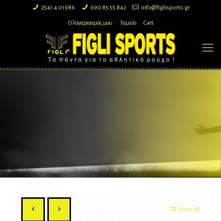
2541 4 01986
690 85 55 842
info@figlisports.gr
Ο λογαριασμός μου
Ταμείο
Cart
Show all