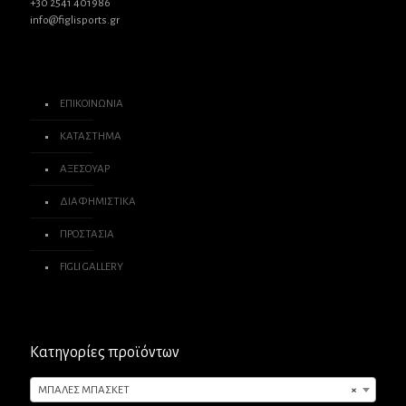
+30 2541 401986
info@figlisports.gr
ΕΠΙΚΟΙΝΩΝΙΑ
ΚΑΤΑΣΤΗΜΑ
ΑΞΕΣΟΥΑΡ
ΔΙΑΦΗΜΙΣΤΙΚΑ
ΠΡΟΣΤΑΣΙΑ
FIGLI GALLERY
Κατηγορίες προϊόντων
ΜΠΑΛΕΣ ΜΠΑΣΚΕΤ
×