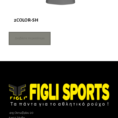
2COLOR-SH
Διαβάστε περισσότερα
4ης Οκτωβρίου 20
67132 Ξάνθη