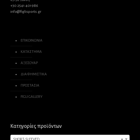
+30 2541 401986
info@figlisports.gr
ΕΠΙΚΟΙΝΩΝΙΑ
ΚΑΤΑΣΤΗΜΑ
ΑΞΕΣΟΥΑΡ
ΔΙΑΦΗΜΙΣΤΙΚΑ
ΠΡΟΣΤΑΣΙΑ
FIGLI GALLERY
Κατηγορίες προϊόντων
SHORT-SLEEVED
×