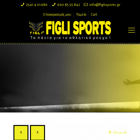
2541 4 01986
690 85 55 842
info@figlisports.gr
Ο λογαριασμός μου
Ταμείο
Cart
Show all