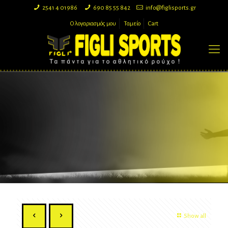
2541 4 01986
690 85 55 842
info@figlisports.gr
Ο λογαριασμός μου
Ταμείο
Cart
Show all