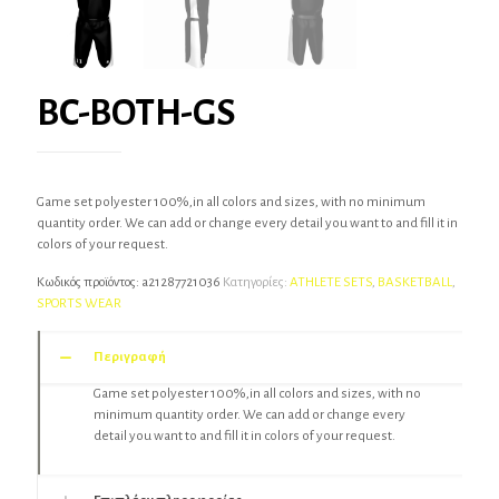
BC-BOTH-GS
Game set polyester 100%,in all colors and sizes, with no minimum
quantity order. We can add or change every detail you want to and fill it in
colors of your request.
Κωδικός προϊόντος:
a21287721036
Κατηγορίες:
ATHLETE SETS
,
BASKETBALL
,
SPORTS WEAR
Περιγραφή
Game set polyester 100%,in all colors and sizes, with no
minimum quantity order. We can add or change every
detail you want to and fill it in colors of your request.