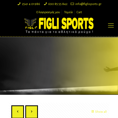
2541 4 01986
690 85 55 842
info@figlisports.gr
Ο λογαριασμός μου
Ταμείο
Cart
Show all