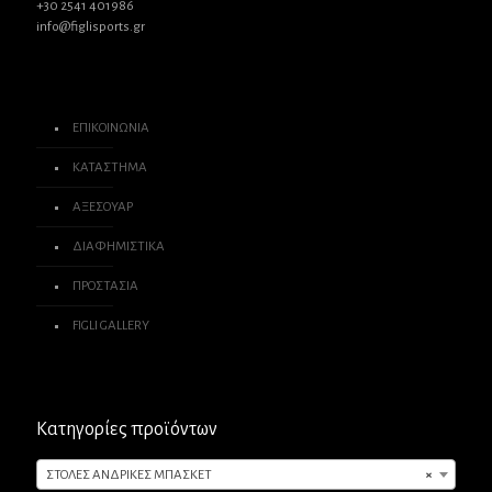
+30 2541 401986
info@figlisports.gr
ΕΠΙΚΟΙΝΩΝΙΑ
ΚΑΤΑΣΤΗΜΑ
ΑΞΕΣΟΥΑΡ
ΔΙΑΦΗΜΙΣΤΙΚΑ
ΠΡΟΣΤΑΣΙΑ
FIGLI GALLERY
Κατηγορίες προϊόντων
ΣΤΟΛΕΣ ΑΝΔΡΙΚΕΣ ΜΠΑΣΚΕΤ
×