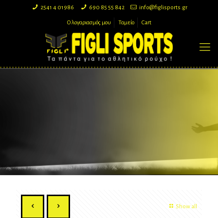
2541 4 01986
690 85 55 842
info@figlisports.gr
Ο λογαριασμός μου
Ταμείο
Cart
Show all