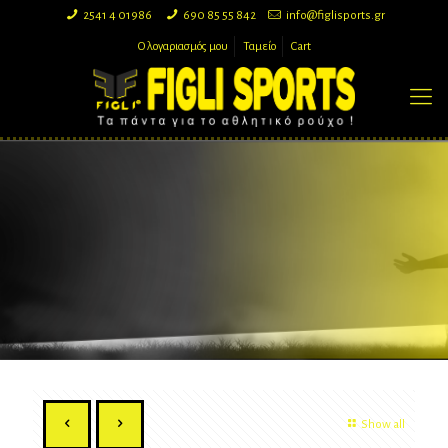
2541 4 01986
690 85 55 842
info@figlisports.gr
Ο λογαριασμός μου
Ταμείο
Cart
Show all