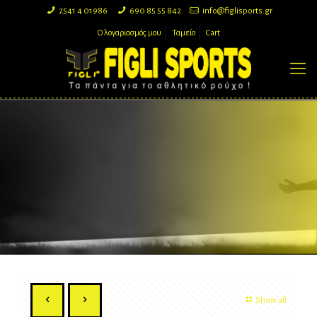
2541 4 01986
690 85 55 842
info@figlisports.gr
Ο λογαριασμός μου
Ταμείο
Cart
Show all