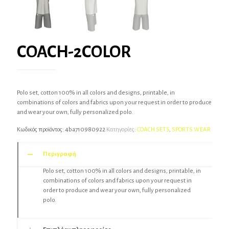
COACH-2COLOR
Polo set, cotton 100% in all colors and designs, printable, in
combinations of colors and fabrics upon your request in order to produce
and wear your own, fully personalized polo.
Κωδικός προϊόντος:
4ba710980922
Κατηγορίες:
COACH SETS
,
SPORTS WEAR
Περιγραφή
Polo set, cotton 100% in all colors and designs, printable, in
combinations of colors and fabrics upon your request in
order to produce and wear your own, fully personalized
polo.