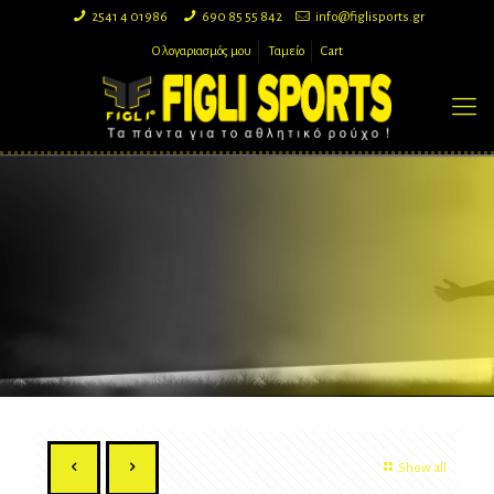
2541 4 01986
690 85 55 842
info@figlisports.gr
Ο λογαριασμός μου
Ταμείο
Cart
Show all