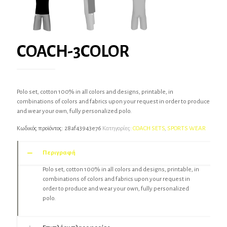
COACH-3COLOR
Polo set, cotton 100% in all colors and designs, printable, in
combinations of colors and fabrics upon your request in order to produce
and wear your own, fully personalized polo.
Κωδικός προϊόντος:
28af43943e76
Κατηγορίες:
COACH SETS
,
SPORTS WEAR
Περιγραφή
Polo set, cotton 100% in all colors and designs, printable, in
combinations of colors and fabrics upon your request in
order to produce and wear your own, fully personalized
polo.