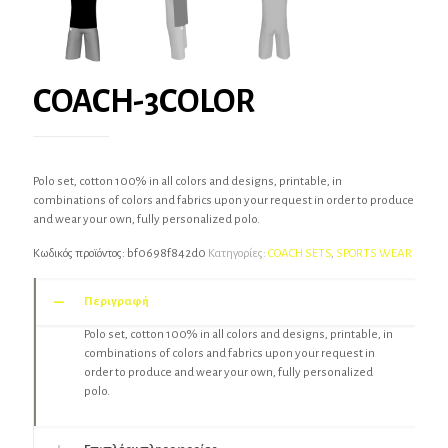
COACH-3COLOR
Polo set, cotton 100% in all colors and designs, printable, in
combinations of colors and fabrics upon your request in order to produce
and wear your own, fully personalized polo.
Κωδικός προϊόντος:
bf0698f842d0
Κατηγορίες:
COACH SETS
,
SPORTS WEAR
Περιγραφή
Polo set, cotton 100% in all colors and designs, printable, in
combinations of colors and fabrics upon your request in
order to produce and wear your own, fully personalized
polo.