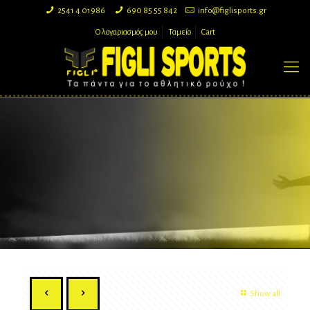
2541 4 01986
690 85 55 842
info@figlisports.gr
Ο λογαριασμός μου
Ταμείο
Cart
Show all