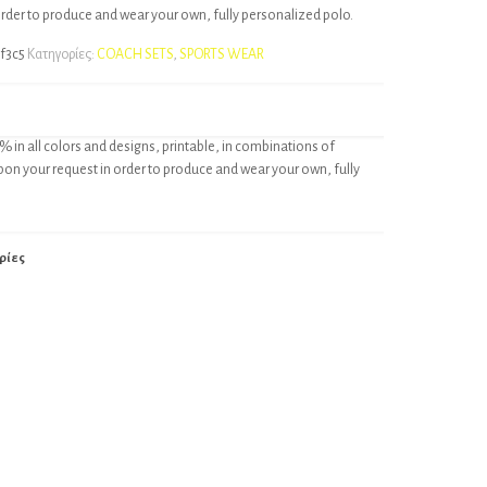
order to produce and wear your own, fully personalized polo.
f3c5
Κατηγορίες:
COACH SETS
,
SPORTS WEAR
% in all colors and designs, printable, in combinations of
pon your request in order to produce and wear your own, fully
ρίες