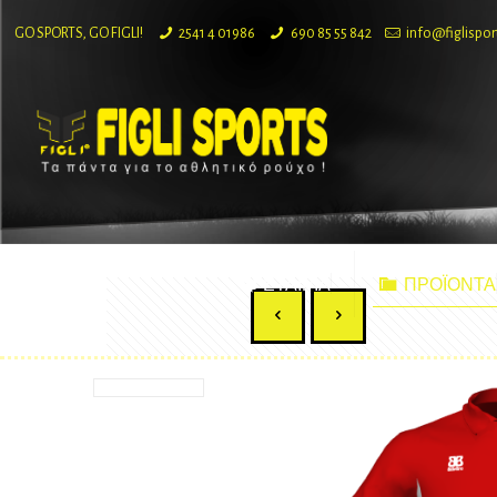
GO SPORTS, GO FIGLI!
2541 4 01986
690 85 55 842
info@figlispor
ΕΤΑΙΡΙΑ
ΠΡΟΪΟΝΤΑ